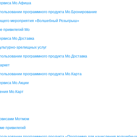
сервиса Мо.Афиша
пользовании программного продукта Мо.Бронирование
ующего мероприятия «Волшебный Розыгрыш»
ме привилегий Мо
ервиса Мо.Доставка
ультурно-зрелищных услуг
пользовании программного продукта Мо.Доставка
аркет
пользовании программного продукта Мо.Карта
ервиса Мо.Акции
ения Мо.Карт
ервисами Мотмом
еме привилегий
пользовании программного продукта «Программа для начисления волшебных