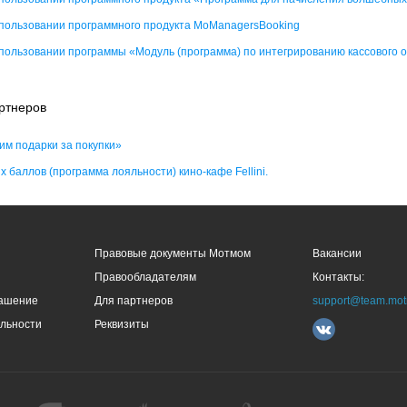
пользовании программного продукта MoManagersBooking
пользовании программы «Модуль (программа) по интегрированию кассового 
ртнеров
им подарки за покупки»
 баллов (программа лояльности) кино-кафе Fellini.
Правовые документы Мотмом
Вакансии
Правообладателям
Контакты:
лашение
Для партнеров
support@team.mo
льности
Реквизиты