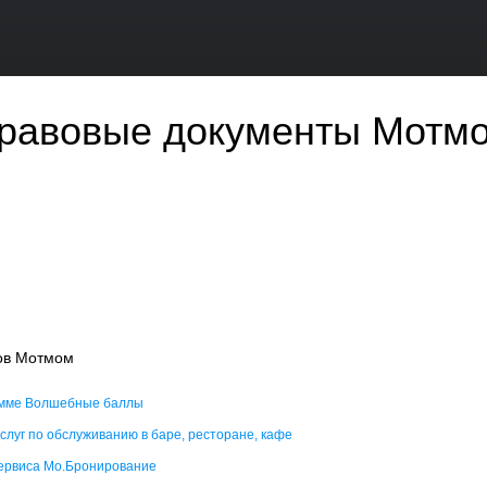
равовые документы Мотм
сов Мотмом
рамме Волшебные баллы
слуг по обслуживанию в баре, ресторане, кафе
ервиса Мо.Бронирование