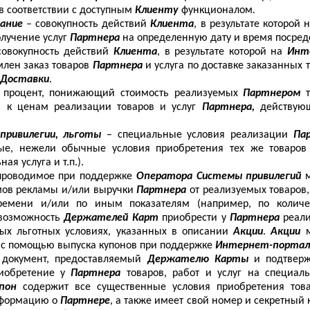
в соответствии с доступным
Клиенту
функционалом
.
вание
– совокупность действий
Клиента
, в результате которой 
олучение услуг
Партнера
на определенную дату и время посре
совокупность действий
Клиента
, в результате которой на
Инт
лен заказ товаров
Партнера
и услуга по доставке заказанных
 Доставки
.
- процент, понижающий стоимость реализуемых
Партнером
 к ценам реализации товаров и услуг
Партнера,
действую
 привилегии, льготы
– специальные условия реализации
Па
ные, нежели обычные условия приобретения тех же товаров
ая услуга и т.п.).
проводимое при поддержке
Оператора Системы привилегий
мов рекламы и/или выручки
Партнера
от реализуемых товаров,
ремени и/или по иным показателям (например, по количе
 возможность
Держателей Карт
приобрести у
Партнера
реал
ных льготных условиях, указанных в описании
Акции
.
Акции
е с помощью выпуска купонов при поддержке
Интернет-портал
 документ, предоставляемый
Держателю Карты
и подтвер
риобретение у
Партнера
товаров, работ и услуг на специаль
пон
содержит все существенные условия приобретения това
нформацию о
Партнере
, а также имеет свой номер и секретны