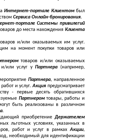
на
Интернет-портале Клиентом
был
дством
Сервиса Онлайн-бронирования
.
ернет-портале Системы привилегий
 товаров до места нахождения
Клиента
товаров и/или оказываемых им услуг.
щим на момент покупки товаров или
ртнером
товаров и/или оказываемых
 и/или услуг у
Партнера
(например,
мероприятие
Партнера
, направленное
 работ и услуг.
Акция
предусматривает
ству - первые десять обратившихся
изуемые
Партнером
товары, работы и
могут быть реализованы в различном
а
.
ждающий приобретение
Держателем
ных льготных условиях, указанных в
ров, работ и услуг в рамках
Акции
,
й код, необходимый для идентификации