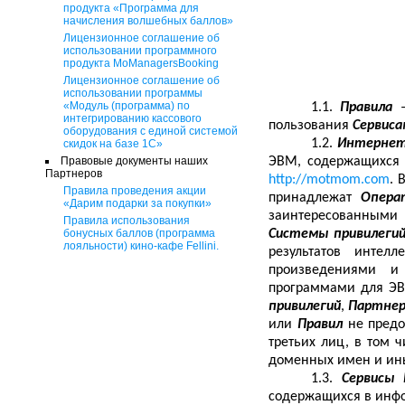
продукта «Программа для
начисления волшебных баллов»
Лицензионное соглашение об
использовании программного
продукта MoManagersBooking
Лицензионное соглашение об
использовании программы
«Модуль (программа) по
1.1.
Правила
интегрированию кассового
пользования
Сервиса
оборудования с единой системой
1.2.
Интернет
скидок на базе 1С»
Правовые документы наших
ЭВМ, содержащихся 
Партнеров
http
://
motmom
.
com
. 
Правила проведения акции
принадлежат
Опера
«Дарим подарки за покупки»
заинтересованными
Правила использования
бонусных баллов (программа
Системы привилеги
лояльности) кино-кафе Fellini.
результатов интел
произведениями и
программами для ЭВ
привилегий
,
Партнер
или
Правил
не пред
третьих лиц, в том 
доменных имен и ин
1.3.
Сервисы
содержащихся в инф