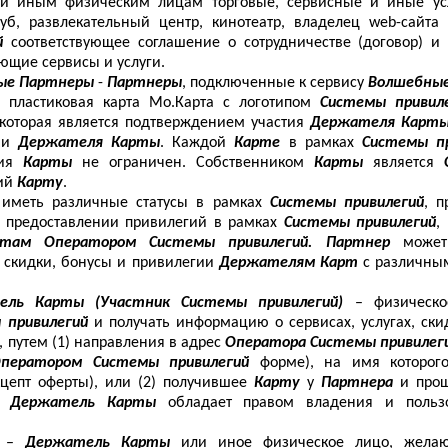
и иным физическим лицам торговые, сервисные и иные услу
луб, развлекательный центр, кинотеатр, владелец
web
-сайта
й
соответствующее соглашение о сотрудничестве (договор) 
ующие сервисы и услуги.
ые Партнеры
-
Партнеры
, подключенные к сервису
Волшебные
 пластиковая карта Мо.Карта с логотипом
Системы привил
 которая является подтверждением участия
Держателя Карт
ции
Держателя Карты
. Каждой
Карте
в рамках
Системы пр
вия
Карты
не ограничен. Собственником
Карты
является
ий
Карту
.
 иметь различные статусы в рамках
Системы привилегий
, 
о предоставлении привилегий в рамках
Системы привилегий
,
ртам Оператором Системы привилегий. Партнер
может
 скидки, бонусы и привилегии
Держателям Карт
с различным
ель Карты (Участник Системы привилегий)
– физическо
 привилегий
и получать информацию о сервисах, услугах, ски
, путем (1) направления в адрес
Оператора Системы привилег
ператором Системы привилегий
форме), на имя которо
кцепт оферты), или (2) получившее
Карту
у
Партнера
и про
.
Держатель Карты
обладает правом владения и поль
т
–
Держатель Карты
или иное физическое лицо, жела