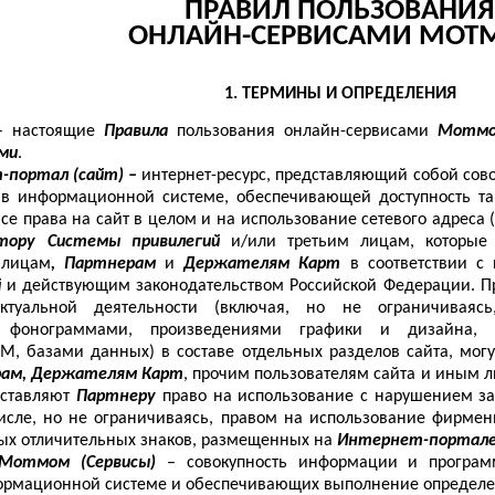
ПРАВИЛ ПОЛЬЗОВАНИЯ
ОНЛАЙН-СЕРВИСАМИ МО
1. ТЕРМИНЫ И ОПРЕДЕЛЕНИЯ
– настоящие
Правила
пользования онлайн-сервисами
Мотм
ми
.
-портал (сайт) –
интернет-ресурс, представляющий собой сов
в информационной системе, обеспечивающей доступность та
Все права на сайт в целом и на использование сетевого адрес
тору Системы привилегий
и/или третьим лицам, которые 
 лицам
, Партнерам
и
Держателям Карт
в соответствии 
й
и действующим законодательством Российской Федерации. П
лектуальной деятельности (включая, но не ограничиваяс
 фонограммами, произведениями графики и дизайна, ф
М, базами данных) в составе отдельных разделов сайта, мог
ам, Держателям Карт
, прочим пользователям сайта и иным 
оставляют
Партнеру
право на использование с нарушением за
числе, но не ограничиваясь, правом на использование фирмен
ых отличительных знаков, размещенных на
Интернет-портале
 Мотмом (Сервисы)
– совокупность информации и прогр
ормационной системе и обеспечивающих выполнение определе