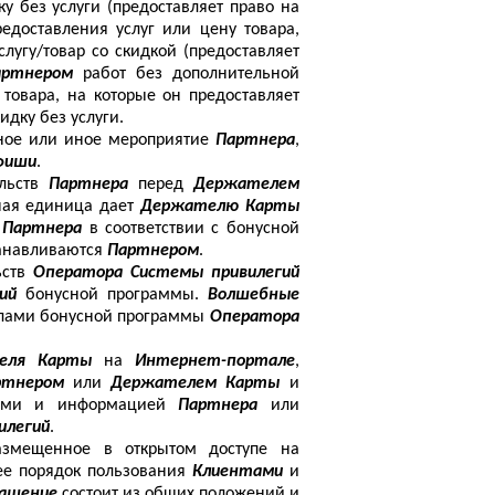
ку без услуги (предоставляет право на
едоставления услуг или цену товара,
слугу/товар со скидкой (предоставляет
артнером
работ без дополнительной
 товара, на которые он предоставляет
кидку без услуги.
амное или иное мероприятие
Партнера
,
фиши
.
ельств
Партнера
перед
Держателем
ная единица дает
Держателю Карты
и
Партнера
в соответствии с бонусной
анавливаются
Партнером
.
ьств
Оператора Системы привилегий
гий
бонусной программы.
Волшебные
вилами бонусной программы
Оператора
еля Карты
на
Интернет-портале
,
ртнером
или
Держателем Карты
и
ными и информацией
Партнера
или
илегий
.
размещенное в открытом доступе на
ее порядок пользования
Клиентами
и
лашение
состоит из общих положений и