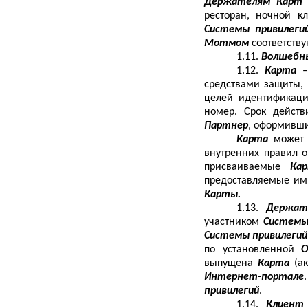
Держателям Карт
ресторан, ночной к
Системы привилеги
Мотмом
соответств
1.11.
Волшебн
1.12.
Карта
–
средствами защиты,
целей идентифика
номер. Срок дейст
Партнер
, оформивш
Карта
может
внутренних правил 
присваиваемые
Ка
предоставляемые им
Карты.
1.13.
Держат
участником
Системы
Системы привилегий
по установленной
О
выпущена
Карта
(а
Интернет-портале
привилегий
.
1.14.
Клиен