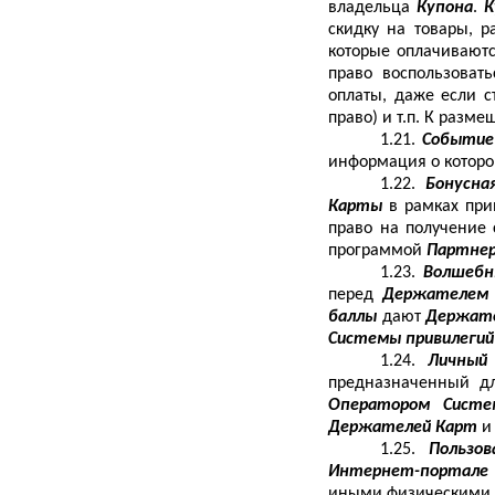
владельца
Купона
.
К
скидку на товары, 
которые оплачиваютс
право воспользоват
оплаты, даже если 
право) и т.п. К разм
1.21.
Событи
информация о котор
1.22.
Бонусна
Карты
в рамках при
право на получение
программой
Партне
1.23.
Волшеб
перед
Держателем
баллы
дают
Держат
Системы привилегий
1.24.
Личный
предназначенный дл
Оператором Систе
Держателей Карт
и
1.25.
Пользов
Интернет-портал
иными физическими