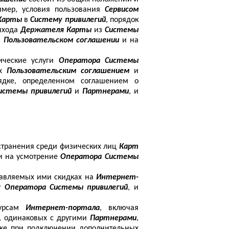
имер, условия пользования
Сервисом
Карты
в
Систему привилегий
, порядок
выхода
Держателя Карты
из
Системы
в
Пользовательском соглашении
и на
ические услуги
Оператора Системы
ых
Пользовательским соглашением
и
ядке, определенном соглашением о
истемы привилегий
и
Партнерами
, и
остранения среди физических лиц
Карт
и на усмотрение
Оператора Системы
авляемых ими скидках на
Интернет-
 у
Оператора Системы привилегий
,
и
сурсам
Интернет-портала
, включая
, одинаковых с другими
Партнерами
,
же при подключении дополнительных