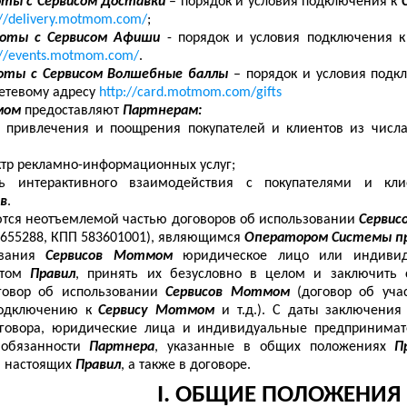
оты с Сервисом Доставки
– порядок и условия подключения к
://delivery.motmom.com/
;
боты с Сервисом Афиши
- порядок и условия подключения 
://events.motmom.com/
.
боты с Сервисом Волшебные баллы
– порядок и условия под
етевому адресу
http://card.motmom.com/gifts
мом
предоставляют
Партнерам:
ь привлечения и поощрения покупателей и клиентов из чис
ктр рекламно-информационных услуг;
ь интерактивного взаимодействия с покупателями и кли
ов
.
тся неотъемлемой частью договоров об использовании
Серви
655288, КПП 583601001), являющимся
Оператором Системы пр
ования
Сервисов Мотмом
юридическое лицо или индивид
стом
Правил
, принять их безусловно в целом и заключить 
говор об использовании
Сервисов Мотмом
(договор об уч
подключению к
Сервису Мотмом
и т.д.). С даты заключени
оговора, юридические лица и индивидуальные предпринимат
 обязанности
Партнера
, указанные в общих положениях
П
й настоящих
Правил
, а также в договоре.
I
. ОБЩИЕ ПОЛОЖЕНИЯ