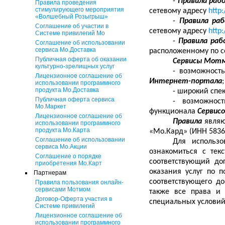
-
Правила раб
Правила проведения
стимулирующего мероприятия
сетевому адресу
http
«Волшебный Розыгрыш»
-
Правила ра
Соглашение об участии в
сетевому адресу
http
Системе привилегий Мо
-
Правила ра
Соглашение об использовании
сервиса Мо.Доставка
расположенному по с
Публичная оферта об оказании
Сервисы Мот
культурно-зрелищных услуг
- возможност
Лицензионное соглашение об
Интернет-портала
;
использовании программного
продукта Мо.Доставка
- широкий спе
Публичная оферта сервиса
- возможност
Мо.Маркет
функционала
Сервис
Лицензионное соглашение об
Правила
являю
использовании программного
продукта Мо.Карта
«Мо.Кард» (ИНН 5836
Соглашение об использовании
Для использ
сервиса Мо.Акции
ознакомиться с тек
Соглашение о порядке
соответствующий до
приобретения Мо.Карт
оказания услуг по 
Партнерам
соответствующего д
Правила пользования онлайн-
сервисами Мотмом
также все права и
Договор-Оферта участия в
специальных услови
Системе привилегий
Лицензионное соглашение об
использовании программного