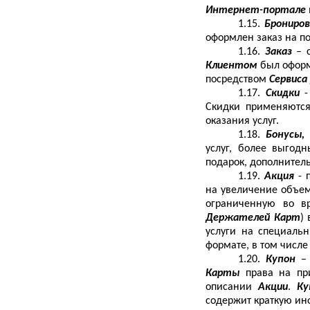
Интернет-портале
1.15.
Брониро
оформлен заказ на п
1.16.
Заказ
– 
Клиентом
был оформ
посредством
Сервиса
1.17.
Скидки
Скидки применяются
оказания услуг.
1.18.
Бонусы,
услуг, более выгод
подарок, дополнительн
1.19.
Акция
- 
на увеличение объе
ограниченную во в
Держателей Карт
)
услуги на специаль
формате, в том числ
1.20.
Купон
–
Карты
права на п
описании
Акции
.
Ку
содержит краткую и