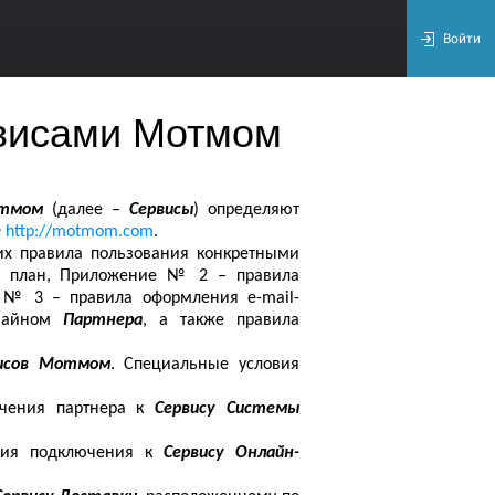
Войти
рвисами Мотмом
тмом
(далее –
Сервисы
) определяют
е
http
://
motmom
.
com
.
их правила пользования конкретными
 план, Приложение № 2 – правила
е № 3 – правила оформления
e
-
mail
-
изайном
Партнера
, а также правила
исов Мотмом
. Специальные условия
чения партнера к
Сервису Системы
вия подключения к
Сервису Онлайн-