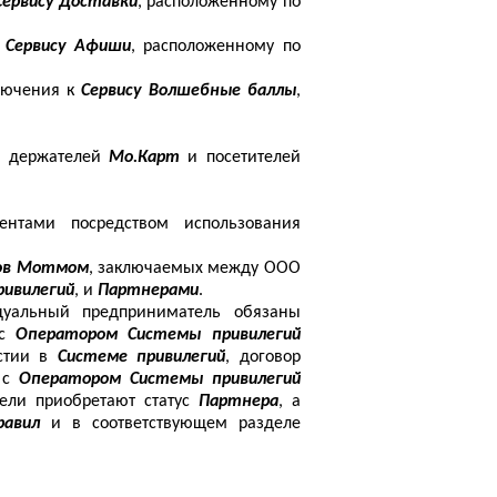
Сервису Доставки
, расположенному по
к
Сервису Афиши
, расположенному по
ключения к
Сервису Волшебные баллы
,
ла держателей
Мо.Карт
и посетителей
ентами посредством использования
сов Мотмом
, заключаемых между ООО
ивилегий
, и
Партнерами
.
уальный предприниматель обязаны
с
Оператором Системы привилегий
астии в
Системе привилегий
, договор
я с
Оператором Системы привилегий
ели приобретают статус
Партнера
, а
равил
и в соответствующем разделе