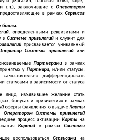
ги (магазин, торговая точка, кафе,
 и т.п.), заключившие с
Оператором
и предоставляющие в рамках
Сервисов
 баллы
.
егий
,
определенными реквизитами и
ы
в
Системе привилегий
и служит для
ивилегий
присваивается уникальный
Оператор Системы привилегий
или
присваиваемые
Партнерами
в рамках
 принятых у
Партнера
, и/или статусы,
 самостоятельно дифференцировать
и статусами в зависимости от статуса
е лицо, изъявившее желание стать
дках, бонусах и привилегиях в рамках
ий
оферты (заявления о выдаче
Карты
го
Оператором Системы привилегий
шедшее процесс активации
Карты
на
зования
Картой
в рамках
Системы
ющее воспользоваться
Сервисами
на