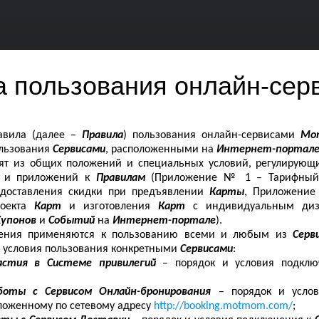
а пользования онлайн-се
авила (далее –
Правила
)
пользования онлайн-сервисами
Мо
ользования
Сервисами
, расположенными на
Интернет-портал
оят из общих положений и специальных условий, регулирующ
м
и приложений к
Правилам
(Приложение № 1 – Тарифный
едоставления скидки при предъявлении
Карты
, Приложени
роекта
Карт
и изготовления
Карт
с индивидуальным д
Купонов
и
Событий
на
Интернет-портале
).
ения применяются к пользованию всеми и любым из
Серв
и условия пользования конкретными
Сервисами
:
астия в Системе привилегий
– порядок и условия подклю
боты с Сервисом Онлайн-бронирования
– порядок и усло
оложенному по сетевому адресу
http://booking.motmom.com/
;