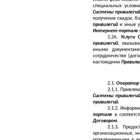
специальных услов
Системы привилеги
получения скидок, б
привилегий
и иные 
Интернет-портале
1.26.
Услуги 
привилегий
, оказы
иными документа
сотрудничестве (дог
настоящими
Правил
2.1.
Оператор
2.1.1. Привле
Системы привилеги
привилегий.
2.1.2. Информ
портале
в соответс
Договором.
2.1.3. Предо
организационные, и
подключенными к а