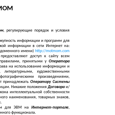
ТМОМ
ом
, регулирующие порядок и условия
окупность информации и программ для
кой информации в сети Интернет на:
а (доменного имени)
http
://
motmom
.
com
предоставляют доступ к сайту всем
с правилами, принятыми у
Оператора
рава на использование информации и
ь, литературными, художественными
отографическими произведениями,
ут принадлежать
Оператору Системы
лицам. Никакие положения
Договора
и/
кона интеллектуальной собственности
ного наименования, товарных знаков,
.
амм для ЭВМ на
Интернет-портале
,
нного функционала.