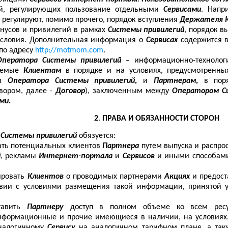
ий, регулирующих пользование отдельными
Сервисами
. Напр
й
регулируют, помимо прочего, порядок
вступления
Держателя 
онусов и привилегий в рамках
Системы привилегий
, порядок 
условия. Дополнительная информация о
Сервисах
содержится 
по адресу
http
://
motmom
.
com
.
Оператора Системы привилегий
–
информационно-технолог
ваемые
Клиентам
в порядке и на условиях, предусмотренн
ми
Оператора Системы привилегий
,
и
Партнерам
,
в пор
овором, далее -
Договор
), заключенным между
Оператором С
ами
.
2
.
ПРАВА И ОБЯЗАННОСТИ СТОРОН
 Системы привилегий
обязуется:
кать потенциальных клиентов
Партнера
путем выпуска и распр
й
, рекламы
Интернет-портала
и
Сервисов
и иными способам
ировать
Клиентов
о проводимых партнерами
Акциях
и предост
твии с условиями размещения такой информации, принятой
ставить
Партнеру
доступ в полном объеме ко всем ре
нформационные и прочие имеющиеся в наличии, на условиях
налогичному
Сервису
на аналогичном тарифном плане,
а так