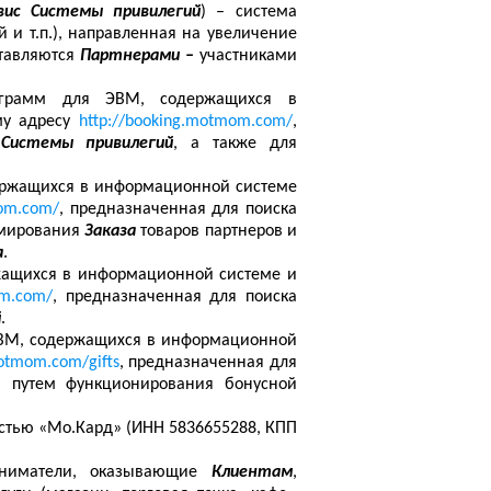
вис Системы привилегий
) – система
 и т.п.), направленная на увеличение
ставляются
Партнерами –
участниками
ограмм для ЭВМ, содержащихся в
му адресу
http://booking.motmom.com/
,
Системы привилегий
, а также для
ержащихся в информационной системе
mom.com/
, предназначенная для поиска
рмирования
Заказа
товаров партнеров и
а
.
жащихся в информационной системе и
om.com/
, предназначенная для поиска
й
.
ЭВМ, содержащихся в информационной
motmom.com/gifts
, предназначенная для
, путем функционирования бонусной
остью «Мо.Кард» (ИНН 5836655288, КПП
иниматели, оказывающие
Клиентам
,