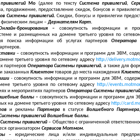
привилегий
Мо
(далее по тексту
Система привилегий
,
Сер
а, продвижение, предоставление скидок, бонусов и привилегий
ов Системы привилегий.
Скидки, бонусы и привилегии предо
й
физическим лицам –
Держателям Карт
.
Онлайн-бронирования
–
совокупность информации и пр
теме и размещенных на домене третьего уровня по сетево
ля поиска информации об услугах партнеров
Оператора 
партнеров.
оставки
– совокупность информации и программ для ЭВМ, сод
мене третьего уровня по сетевому адресу
http://delivery.mot
ах партнеров
Оператора Системы привилегий
, а также для фо
ки заказанных
Клиентом
товаров до места нахождения
Клиент
фиши
- совокупность информации и программ для ЭВМ, содер
ене третьего уровня по сетевому адресу
http://events.motm
иях и мероприятиях партнеров
Оператора Системы привилеги
лшебные баллы –
совокупность информации и программ для 
ых на домене третьего уровня по сетевому адресу
http://card.
нтов
и рекламы
Партнера
в статусе
Волшебного Партнера
Системы привилегий Волшебные баллы
.
 Системы привилегий
– Общество с ограниченной ответственн
еся организатором
Сервисов Мотмом
.
ры
–
юридические лица и/или индивидуальные предпр