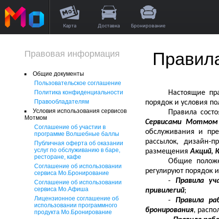
Карта
Доставка
Бронирование
Правовая информация
Правил
Общие документы
Пользовательское соглашение
Политика конфиденциальности
Настоящие пр
Правообладателям
порядок и условия п
Условия использования сервисов
Правила сост
Мотмом
Сервисами Мотмо
Соглашение об участии в
обслуживания и пр
программе Волшебные баллы
рассылок, дизайн-п
Публичная оферта об оказании
услуг по обслуживанию в баре,
размещения
Акций, 
ресторане, кафе
Общие полож
Соглашение об использовании
регулируют порядок 
сервиса Мо.Бронирование
-
Правила уч
Соглашение об использовании
сервиса Мо.Афиша
привилегий
;
Лицензионное соглашение об
-
Правила ра
использовании программного
бронирования
, расп
продукта Мо.Бронирование