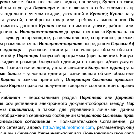
упон
может быть нескольких видов, например,
Купон
на скид
работы и услуги
Партнера
и не включает в себя стоимость пр
я отдельно с учетом скидки, указанной в
Купоне
);
Купон
на у
ься услугой, приобрести товар или требовать выполнения
П
стоимость данного
Купона
ниже стоимости услуги, работы или
ещению на
Интернет-портале
допускаются только
Купоны
на с
е
– культурно-зрелищное, развлекательное, спортивное, рекл
ом размещается на
Интернет-портале
посредством
Сервиса А
я единица
– условная единица, означающая объем обязат
нятой у
Партнера
бонусной программы (при наличии). Бонус
 скидки в размере бонусной единицы на товары и/или услуг
ра
. Правила начисления, учета и списания
Бонусных единиц
уст
ные баллы
– условная единица, означающая объем обязател
 Карты
в рамках принятой у
Оператора Системы привиле
елю Карты
право на получение товаров в соответствии с пра
.
 кабинет
– персональный раздел
Партнера
или
Держат
я осуществления электронного документооборота между
Па
мы привилегий
, а также для управления личными дан
 отображения сервисных сообщений
Оператора Системы прив
ательское соглашение
– Пользовательское Соглашение, 
е
по сетевому адресу
http
://
legal
.
motmom
.
com
, регламентирующ
 лицами
Сервисов Интернет-портала
.
Пользовательское сог