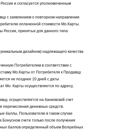
ы России и согласуется уполномоченным
давцу с заявлением о повторном направлении
отребителю оплаченной стоимости Мо.Карты.
чты России, принятых для данного типа
с уникальным дизайном) надлежащего качества
аченную Потребителем в соответствии с
ставку Мо.Карты от Потребителя к Продавцу.
яется не позднее 10 дней с даты
ат Мо. Карты осуществляется по адресу,
авцу, осуществляется на банковский счет
я перечисления денежных средств.
ные баллы, Пользователю в таком случае
 Бонусном счете только после получения
ебных баллов определенный объем Волшебных