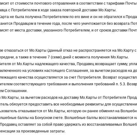
ависит от стоимости почтового отправления в соответствии с тарифами Почт
вца с Потребителем в ходе заказа повторной доставки Мо.Карты.
.Карта не была получена Потребителем по его вине и он не обратился к Про
ранится Продавцом в течение года, после чего уничтожается без возврата П
ависят от места доставки, указанного Потребителем, и от сроков доставки По
ве отказаться от Мо.Карты (данный отказ не распространяется на Мо.Карту 
ередачи, а также в течение 7 (семи) дней с момента получения Мо.Карты.
ебителя от Мо.Карты надлежащего качества, Продавец возвращает сумму, упл
аключенного на условиях настоящего Соглашения, за вычетом расходов на до
лежащего качества осуществляется за счет Потребителя. Возврат осуществл
телем соответствующего требования и выполнения требований п. 5.3. Возвр
ем Соглашении.
и Мо.Карты, за вычетом расходов на доставку Мо.Карты от Потребителя Прод
тель обязуется предоставить все необходимые реквизиты для осуществлени
ользователь отказывается от Мо.Карты, которую он ранее обменял на Волшеб
лшебные баллы на Бонусном счете. Волшебные баллы восстанавливаются на
 Продавец оставляет за собой право удержать из восстанавливаемых Волш
мпенсации за произведенные затраты.