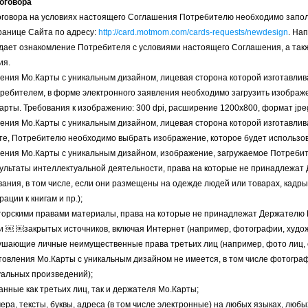
договора
договора на условиях настоящего Соглашения Потребителю необходимо запо
ранице Сайта по адресу:
http://card.motmom.com/cards-requests/newdesign
. На
ает ознакомление Потребителя с условиями настоящего Соглашения, а такж
ия.
етения Мо.Карты с уникальным дизайном, лицевая сторона которой изготавли
ребителем, в форме электронного заявления необходимо загрузить изображе
арты. Требования к изображению: 300 dpi, расширение 1200х800, формат jpe
етения Мо.Карты с уникальным дизайном, лицевая сторона которой изготавли
е, Потребителю необходимо выбрать изображение, которое будет использов
етения Мо.Карты с уникальным дизайном, изображение, загружаемое Потребит
зультаты интеллектуальной деятельности, права на которые не принадлежа
ивания, в том числе, если они размещены на одежде людей или товарах, кад
ации к книгам и пр.);
торскими правами материалы, права на которые не принадлежат Держателю 
и ￼ ￼закрытых источников, включая Интернет (например, фотографии, худож
рушающие личные неимущественные права третьих лиц (например, фото лиц, 
товления Мо.Карты с уникальным дизайном не имеется, в том числе фотогра
альных произведений);
анные как третьих лиц, так и держателя Мо.Карты;
ера, тексты, буквы, адреса (в том числе электронные) на любых языках, любы