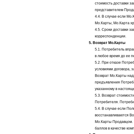
стоимость доставки з
представителем Прода
4.4. В случае если Мо
Мо.Карты, Мо.Карта х
4.5. Сроки доставки з
корреспонденции.
5. Возврат Мо.Карты
5.1. Потребитель впра
в любое время до ее п
5.2. При отказе Потр
условиями договора, з
Возврат Мо.Карты над
предъявления Потреби
указанному в настоящ
5.3. Возврат стоимост
Потребителя. Потреби
5.4. В случае если П
восстанавливаются Во
Мо.Карты Продавцом.
баллов в качестве ко