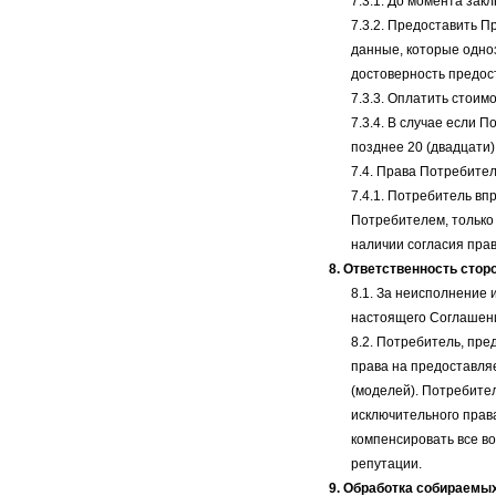
7.3.1. До момента за
7.3.2. Предоставить 
данные, которые одно
достоверность предос
7.3.3. Оплатить стоим
7.3.4. В случае если 
позднее 20 (двадцати
7.4. Права Потребител
7.4.1. Потребитель в
Потребителем, только
наличии согласия пра
8. Ответственность стор
8.1. За неисполнение
настоящего Соглашени
8.2. Потребитель, пре
права на предоставля
(моделей). Потребител
исключительного права
компенсировать все в
репутации.
9. Обработка собираемы