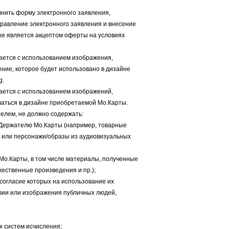
лнить форму электронного заявления,
правление электронного заявления и внесение
е является акцептом оферты на условиях
вается с использованием изображения,
ние, которое будет использовано в дизайне
g.
вается с использованием изображений,
аться в дизайне приобретаемой Мо.Карты.
елем, не должно содержать:
т Держателю Мо.Карты (например, товарные
ры или персонажи/образы из аудиовизуальных
Мо.Карты, в том числе материалы, полученные
ественные произведения и пр.);
согласие которых на использование их
фии или изображения публичных людей,
х систем исчисления;