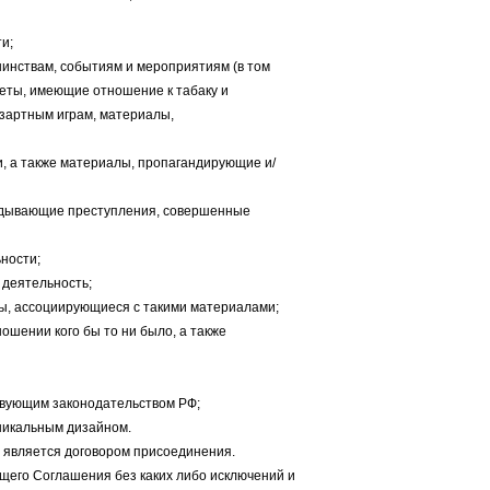
ти;
инствам, событиям и мероприятиям (в том
меты, имеющие отношение к табаку и
азартным играм, материалы,
и, а также материалы, пропагандирующие и/
авдывающие преступления, совершенные
ности;
 деятельность;
лы, ассоциирующиеся с такими материалами;
ошении кого бы то ни было, а также
твующим законодательством РФ;
никальным дизайном.
 является договором присоединения.
щего Соглашения без каких либо исключений и