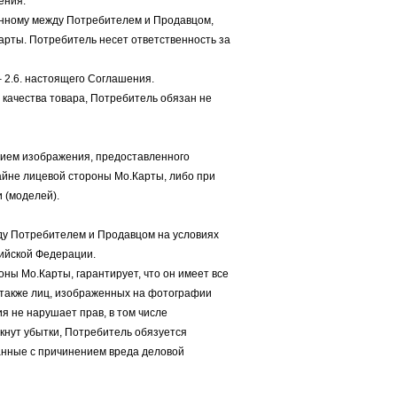
ения.
ченному между Потребителем и Продавцом,
рты. Потребитель несет ответственность за
– 2.6. настоящего Соглашения.
 качества товара, Потребитель обязан не
анием изображения, предоставленного
айне лицевой стороны Мо.Карты, либо при
 (моделей).
ду Потребителем и Продавцом на условиях
сийской Федерации.
ны Мо.Карты, гарантирует, что он имеет все
 также лиц, изображенных на фотографии
я не нарушает прав, в том числе
икнут убытки, Потребитель обязуется
анные с причинением вреда деловой