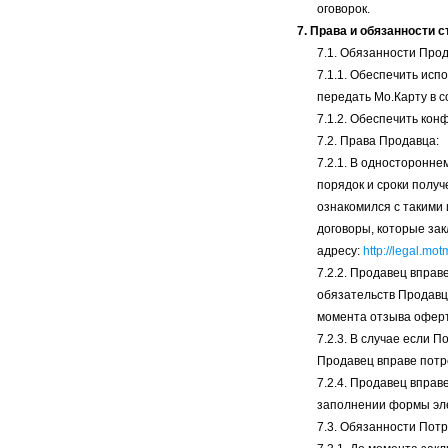
оговорок.
7. Права и обязанности с
7.1. Обязанности Про
7.1.1. Обеспечить ис
передать Мо.Карту в 
7.1.2. Обеспечить ко
7.2. Права Продавца:
7.2.1. В односторонне
порядок и сроки получ
ознакомился с такими
договоры, которые за
адресу:
http://legal.m
7.2.2. Продавец вправ
обязательств Продавц
момента отзыва оферт
7.2.3. В случае если
Продавец вправе потр
7.2.4. Продавец вправ
заполнении формы элек
7.3. Обязанности Пот