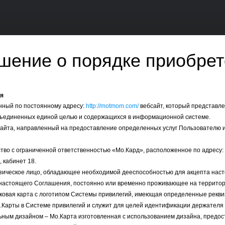
шение о порядке приобрет
ия
енный по постоянному адресу:
http://motmom.com/
веб­сайт, который представл
бъединенных единой целью и содержащихся в информационной системе.
 Сайта, направленный на предоставление определенных услуг Пользователю 
тво с ограниченной ответственностью «Мо.Кард», расположенное по адресу: 44
, кабинет 18.
изическое лицо, обладающее необходимой дееспособностью для акцепта на
 настоящего Соглашения, постоянно или временно проживающее на террито
тиковая карта с логотипом Системы привилегий, имеющая определенные рекв
.Карты в Системе привилегий и служит для целей идентификации держателя
альным дизайном – Мо.Карта изготовленная с использованием дизайна, предо