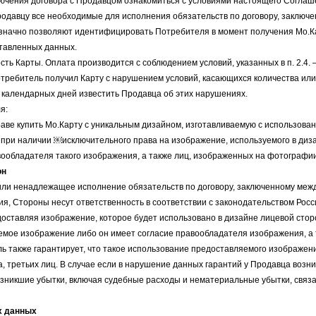
ключения договора с Продавцом ознакомиться с условиями настоящего Соглаш
Продавцу все необходимые для исполнения обязательств по договору, заклю
значно позволяют идентифицировать Потребителя в момент получения Мо.Ка
тавленных данных.
ость Карты. Оплата производится с соблюдением условий, указанных в п. 2.4. 
Потребитель получил Карту с нарушением условий, касающихся количества или
) календарных дней известить Продавца об этих нарушениях.
я:
праве купить Мо.Карту с уникальным дизайном, изготавливаемую с использов
 при наличии ￼исключительного права на изображение, используемого в диз
вообладателя такого изображения, а также лиц, изображенных на фотографии
он
 или ненадлежащее исполнение обязательств по договору, заключенному меж
я, Стороны несут ответственность в соответствии с законодательством Рос
доставляя изображение, которое будет использовано в дизайне лицевой сторо
емое изображение либо он имеет согласие правообладателя изображения, а
ь также гарантирует, что такое использование предоставляемого изображени
, третьих лиц. В случае если в нарушение данных гарантий у Продавца возн
озникшие убытки, включая судебные расходы и нематериальные убытки, связ
х данных