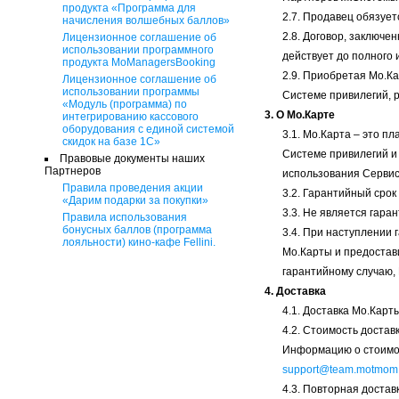
продукта «Программа для
2.7. Продавец обязуе
начисления волшебных баллов»
2.8. Договор, заключ
Лицензионное соглашение об
использовании программного
действует до полного
продукта MoManagersBooking
2.9. Приобретая Мо.К
Лицензионное соглашение об
использовании программы
Системе привилегий, 
«Модуль (программа) по
3. О Мо.Карте
интегрированию кассового
оборудования с единой системой
3.1. Мо.Карта – это 
скидок на базе 1С»
Системе привилегий и
Правовые документы наших
Партнеров
использования Сервис
Правила проведения акции
3.2. Гарантийный сро
«Дарим подарки за покупки»
3.3. Не является гара
Правила использования
бонусных баллов (программа
3.4. При наступлении 
лояльности) кино-кафе Fellini.
Мо.Карты и предостави
гарантийному случаю,
4. Доставка
4.1. Доставка Мо.Карт
4.2. Стоимость доста
Информацию о стоимос
support@team.motmom
4.3. Повторная достав