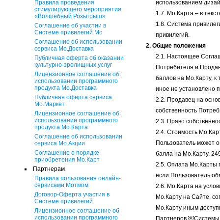
Правила проведения
использованием дизай
стимулирующего мероприятия
1.7. Мо.Карта – в тек
«Волшебный Розыгрыш»
1.8. Система привилег
Соглашение об участии в
Системе привилегий Мо
привилегий.
Соглашение об использовании
2. Общие положения
сервиса Мо.Доставка
2.1. Настоящее Соглаш
Публичная оферта об оказании
культурно-зрелищных услуг
Потребителя и Продав
Лицензионное соглашение об
баллов на Мо.Карту, 
использовании программного
продукта Мо.Доставка
иное не установлено 
Публичная оферта сервиса
2.2. Продавец на осн
Мо.Маркет
собственность Потреби
Лицензионное соглашение об
использовании программного
2.3. Право собственно
продукта Мо.Карта
2.4. Стоимость Мо.Кар
Соглашение об использовании
Пользователь может 
сервиса Мо.Акции
Соглашение о порядке
балла на Мо.Карту, 2
приобретения Мо.Карт
2.5. Оплата Мо.Карты
Партнерам
если Пользователь о
Правила пользования онлайн-
сервисами Мотмом
2.6. Мо.Карта на усл
Договор-Оферта участия в
Мо.Карту на Сайте, с
Системе привилегий
Мо.Карту иным доступ
Лицензионное соглашение об
использовании программного
Партнеров ￼Системы п