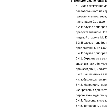
6. Порядок заключения 
6.1. Для заключения 
расположенного на ст
предоплаты подтвержд
настоящего Соглашен
6.2. В случае приобр
предоставленного Пот
лицевой стороны Мо.К
6.3. В случае приобр
предложенных на Сайт
6.4. В случае приобр
6.4.1. Охраняемые ре
знаки и знаки обслуж
произведений, иллюстр
6.4.2. Защищенные ав
из любых открытых ил
6.4.3. Материалы, на
изображения для изго
персонажей аудиовизу
6.4.4. Персональные д
6.4.5. Телефонные ном