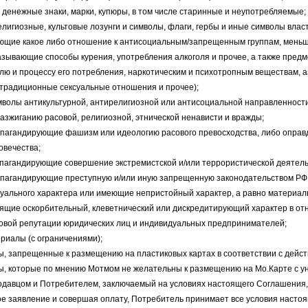
, денежные знаки, марки, купюры, в том числе старинные и неупотребляемые;
религиозные, культовые лозунги и символы, флаги, гербы и иные символы влас
еющие какое либо отношение к антисоциальным/запрещенным группам, меньш
азывающие способы курения, употребления алкоголя и прочее, а также пред
олю и процессу его потребления, наркотическим и психотропным веществам, 
традиционные сексуальные отношения и прочее);
имволы антикультурной, антирелигиозной или антисоциальной направленност
азжиганию расовой, религиозной, этнической ненависти и вражды;
опагандирующие фашизм или идеологию расового превосходства, либо опр
овечества;
опагандирующие совершение экстремистской и/или террористической деятель
опагандирующие преступную и/или иную запрещенную законодательством РФ
суального характера или имеющие непристойный характер, а равно материа
сящие оскорбительный, клеветнический или дискредитирующий характер в отн
вой репутации юридических лиц и индивидуальных предпринимателей;
риалы (с ограничениями);
ы, запрещенные к размещению на пластиковых картах в соответствии с дейс
ы, которые по мнению Мотмом не желательны к размещению на Мо.Карте с у
родавцом и Потребителем, заключаемый на условиях настоящего Соглашения,
е заявление и совершая оплату, Потребитель принимает все условия настоя