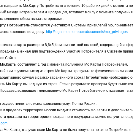
тся направить Мо.Карту Потребителю в течение 10 рабочих дней с момента п
енный между Потребителем и Продавцом, вступает в силу с момента получени
 исполнения обязательств сторонами.
арту, Потребитель становится участником Системы привилегий Мо, принимает
расположенного по адресу:
http://legal.motmom.com/documents/mo_privileges
.
пластиковая карта размером 8,6х5,4 см с магнитной полосой, содержащей ин
 предназначенная для подтверждения участия Потребителя в Системе привиле
ов Сайта.
к Мо.Карты составляет 1 год с момента получения Мо.Карты Потребителем.
нтийным случаем выход из строя Мо.Карты в результате физического или хими
гарантийного случая в рамках гарантийного срока Потребителю необходимо о
ть Мо.Карту, вышедшую из строя. Если в результате проверки будет выяснен
 Продавец возвращает неисправную Мо.Карту Потребителю и отказывает в з
ы осуществляется с использованием услуг Почты России.
вки в пределах территории России входит в стоимость Мо.Карты и дополните
ти доставки на территорию иностранного государства можно получить по ад
.com
.
ка Мо.Карты, в случае если Мо.Карта не была получена по вине Потребителя