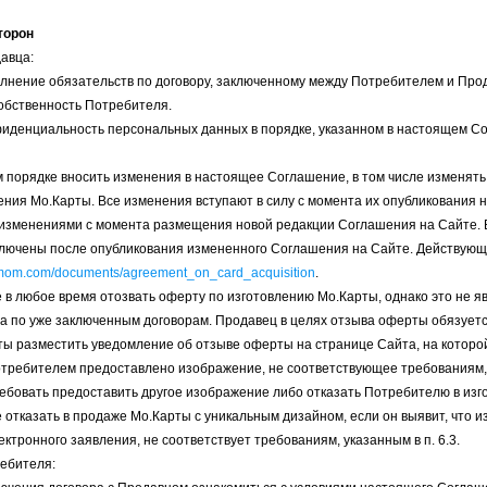
торон
давца:
полнение обязательств по договору, заключенному между Потребителем и Про
собственность Потребителя.
нфиденциальность персональных данных в порядке, указанном в настоящем С
м порядке вносить изменения в настоящее Соглашение, в том числе изменять
ения Мо.Карты. Все изменения вступают в силу с момента их опубликования 
 изменениями с момента размещения новой редакции Соглашения на Сайте. 
ключены после опубликования измененного Соглашения на Сайте. Действую
otmom.com/documents/agreement_on_card_acquisition
.
е в любое время отозвать оферту по изготовлению Мо.Карты, однако это не 
а по уже заключенным договорам. Продавец в целях отзыва оферты обязуется
ы разместить уведомление об отзыве оферты на странице Сайта, на котор
 Потребителем предоставлено изображение, не соответствующее требованиям,
ебовать предоставить другое изображение либо отказать Потребителю в изг
е отказать в продаже Мо.Карты с уникальным дизайном, если он выявит, что
тронного заявления, не соответствует требованиям, указанным в п. 6.3.
ребителя: