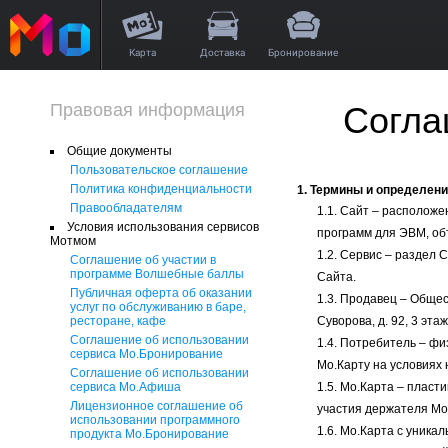
Карта
Доставка
Бронирование
Правовая информация
Согла
Общие документы
Пользовательское соглашение
Политика конфиденциальности
1. Термины и определен
Правообладателям
1.1. Сайт – располож
Условия использования сервисов
программ для ЭВМ, о
Мотмом
1.2. Сервис – раздел
Соглашение об участии в
программе Волшебные баллы
Сайта.
Публичная оферта об оказании
1.3. Продавец – Общес
услуг по обслуживанию в баре,
ресторане, кафе
Суворова, д. 92, 3 этаж
Соглашение об использовании
1.4. Потребитель – ф
сервиса Мо.Бронирование
Мо.Карту на условиях
Соглашение об использовании
сервиса Мо.Афиша
1.5. Мо.Карта – плас
Лицензионное соглашение об
участия держателя Мо
использовании программного
1.6. Мо.Карта с уник
продукта Мо.Бронирование