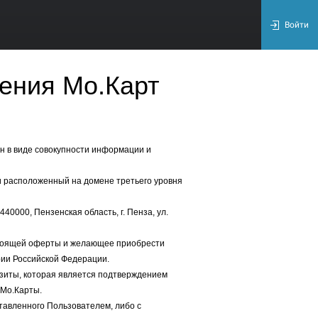
Войти
ения Мо.Карт
ен в виде совокупности информации и
и расположенный на домене третьего уровня
0000, Пензенская область, г. Пенза, ул.
стоящей оферты и желающее приобрести
рии Российской Федерации.
изиты, которая является подтверждением
 Мо.Карты.
ставленного Пользователем, либо с