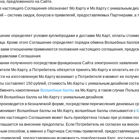
на, предложенного на Сайте.
сте настоящего Соглашения обозначает Мо.Карту и Мо.Карту с уникальным ди
ий – система скидок, бонусов и привилегий, предоставляемых Партнерами, а 
ение определяет условия купли/продажи и доставки Мо.Карт, оплаты стоимос
ца. Кроме этого Соглашение определяет порядок обмена Волшебных баллов 
к таким отношениям применяются положения настоящего соглашения, предус
правилами Соглашения.
овании полученного посредством функционала Сайта электронного заявления
теля Мо.Карту, а Потребитель обязуется принять Мо.Карту и оплатить ее ст
сти на изготовленную Мо.Карту возникает у Потребителя в момент ее получе
ты составляет 150 рублей, стоимость Мо.Карты с уникальным дизайном соста
обменять накопленные
Волшебные баллы
на Мо.Карту, в таком случае Поль
499 Волшебных балла на Мо.Карту с уникальным дизайном.
 производится в безналичной форме, посредством перечисления денежных ср
бменивает Волшебные баллы на Мо.Карту, волшебные баллы списываются с
Б
овиях настоящего Соглашения может быть приобретена только при условии п
оглашается на внесение предоплаты. Если Потребитель не согласен на внес
ным способом, а именно у Партнера Системы привилегий, предоставляющего
ривилегий, предоставляющих возможность приобретения Карт, доступен на